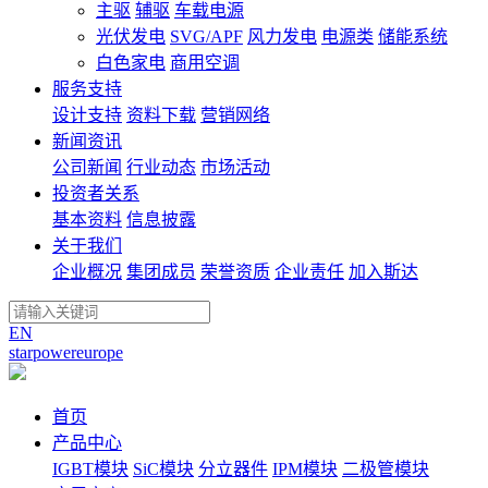
主驱
辅驱
车载电源
光伏发电
SVG/APF
风力发电
电源类
储能系统
白色家电
商用空调
服务支持
设计支持
资料下载
营销网络
新闻资讯
公司新闻
行业动态
市场活动
投资者关系
基本资料
信息披露
关于我们
企业概况
集团成员
荣誉资质
企业责任
加入斯达
EN
starpowereurope
首页
产品中心
IGBT模块
SiC模块
分立器件
IPM模块
二极管模块