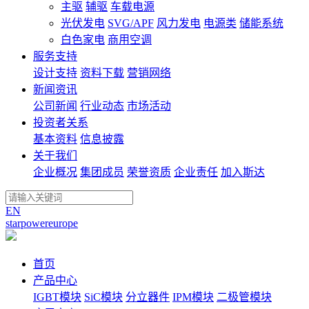
主驱
辅驱
车载电源
光伏发电
SVG/APF
风力发电
电源类
储能系统
白色家电
商用空调
服务支持
设计支持
资料下载
营销网络
新闻资讯
公司新闻
行业动态
市场活动
投资者关系
基本资料
信息披露
关于我们
企业概况
集团成员
荣誉资质
企业责任
加入斯达
EN
starpowereurope
首页
产品中心
IGBT模块
SiC模块
分立器件
IPM模块
二极管模块