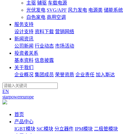
主驱
辅驱
车载电源
光伏发电
SVG/APF
风力发电
电源类
储能系统
白色家电
商用空调
服务支持
设计支持
资料下载
营销网络
新闻资讯
公司新闻
行业动态
市场活动
投资者关系
基本资料
信息披露
关于我们
企业概况
集团成员
荣誉资质
企业责任
加入斯达
EN
starpowereurope
首页
产品中心
IGBT模块
SiC模块
分立器件
IPM模块
二极管模块