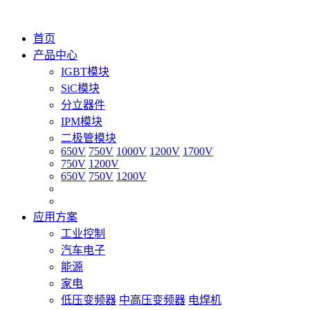
首页
产品中心
IGBT模块
SiC模块
分立器件
IPM模块
二极管模块
650V
750V
1000V
1200V
1700V
750V
1200V
650V
750V
1200V
应用方案
工业控制
汽车电子
能源
家电
低压变频器
中高压变频器
电焊机